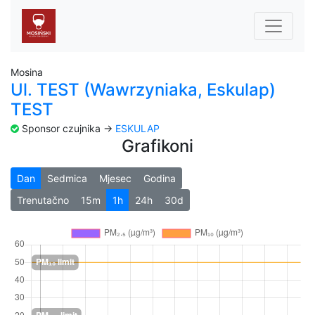
Mosina
Ul. TEST (Wawrzyniaka, Eskulap)
TEST
Sponsor czujnika ->
ESKULAP
Grafikoni
Dan
Sedmica
Mjesec
Godina
Trenutačno
15m
1h
24h
30d