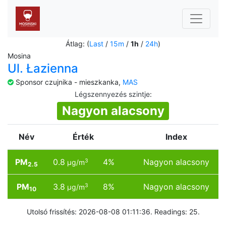
Átlag: (
Last
/
15m
/
1h
/
24h
)
Mosina
Ul. Łazienna
Sponsor czujnika - mieszkanka,
MAS
Légszennyezés szintje
:
Nagyon alacsony
Név
Érték
Index
PM
0.8
4%
Nagyon alacsony
3
µg/m
2.5
PM
3.8
8%
Nagyon alacsony
3
µg/m
10
Utolsó frissítés: 2026-08-08 01:11:36. Readings: 25.