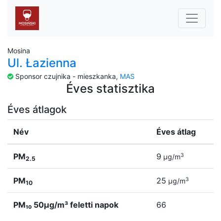
Mosina
Ul. Łazienna
Sponsor czujnika - mieszkanka,
MAS
Éves statisztika
Éves átlagok
Név
Éves átlag
PM
9
3
µg/m
2.5
PM
25
3
µg/m
10
PM₁₀ 50µg/m³ feletti napok
66