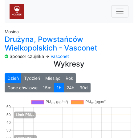
Mosina
Drużyna, Powstańców
Wielkopolskich - Vasconet
Sponsor czujnika ->
Vasconet
Wykresy
Dzień
Tydzień
Miesiąc
Rok
Dane chwilowe
15m
1h
24h
30d