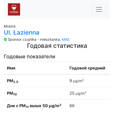
Mosina
Ul. Łazienna
Sponsor czujnika - mieszkanka,
MAS
Годовая статистика
Годовые показатели
Имя
Годовой средний
PM
9
3
µg/m
2.5
PM
25
3
µg/m
10
Дни с PM₁₀ выше 50 µg/m³
66