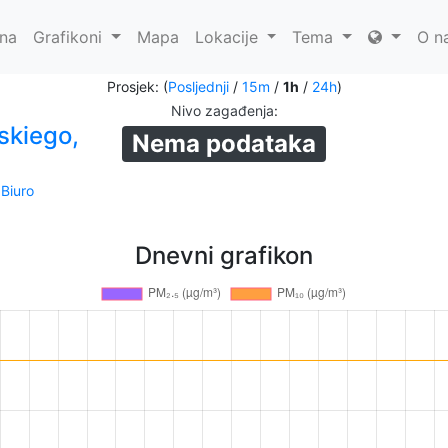
na
Grafikoni
Mapa
Lokacije
Tema
O n
Prosjek: (
Posljednji
/
15m
/
1h
/
24h
)
Nivo zagađenja
:
skiego,
Nema podataka
-
Biuro
Dnevni grafikon