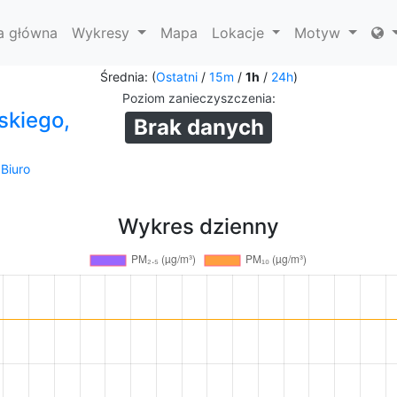
a główna
Wykresy
Mapa
Lokacje
Motyw
Średnia: (
Ostatni
/
15m
/
1h
/
24h
)
Poziom zanieczyszczenia
:
skiego,
Brak danych
-
Biuro
Wykres dzienny