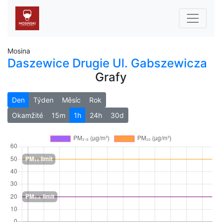
Mosina
Daszewice Drugie Ul. Gabszewicza
Grafy
Den
Týden
Měsíc
Rok
Okamžité
15m
1h
24h
30d