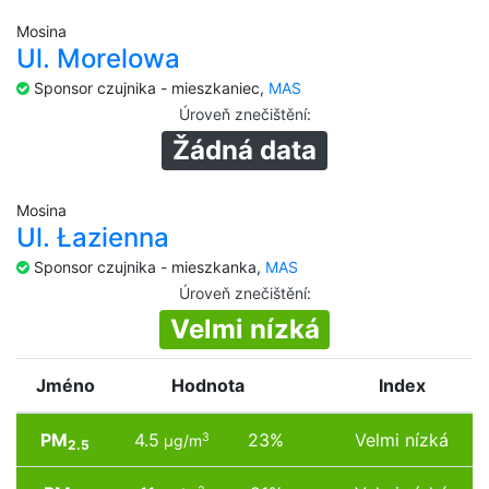
Mosina
Ul. Morelowa
Sponsor czujnika - mieszkaniec,
MAS
Úroveň znečištění
:
Žádná data
Mosina
Ul. Łazienna
Sponsor czujnika - mieszkanka,
MAS
Úroveň znečištění
:
Velmi nízká
Jméno
Hodnota
Index
PM
4.5
23%
Velmi nízká
3
µg/m
2.5