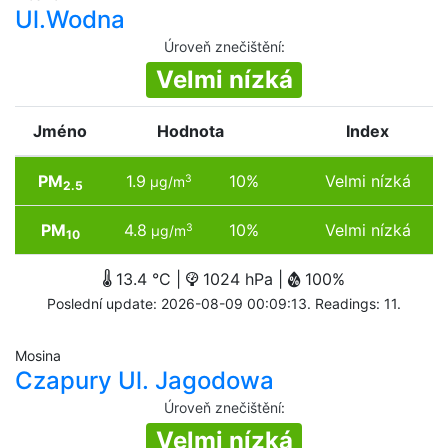
Ul.Wodna
Úroveň znečištění
:
Velmi nízká
Jméno
Hodnota
Index
PM
1.9
10%
Velmi nízká
3
µg/m
2.5
PM
4.8
10%
Velmi nízká
3
µg/m
10
13.4 °C |
1024 hPa |
100%
Poslední update: 2026-08-09 00:09:13. Readings: 11.
Mosina
Czapury Ul. Jagodowa
Úroveň znečištění
:
Velmi nízká