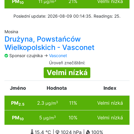
PM
11
21%
Velmi nízká
3
µg/m
10
Poslední update: 2026-08-09 00:14:35. Readings: 25.
Mosina
Drużyna, Powstańców
Wielkopolskich - Vasconet
Sponsor czujnika ->
Vasconet
Úroveň znečištění
:
Velmi nízká
Jméno
Hodnota
Index
PM
2.3
11%
Velmi nízká
3
µg/m
2.5
PM
5
10%
Velmi nízká
3
µg/m
10
15.4 °C |
1024 hPa |
100%