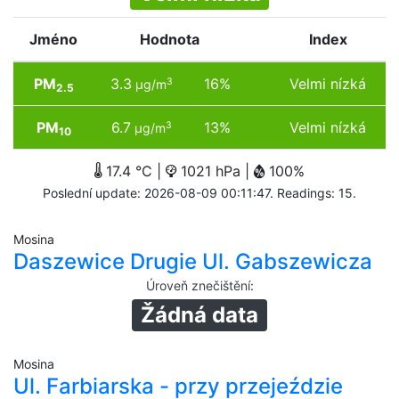
Jméno
Hodnota
Index
PM
3.3
16%
Velmi nízká
3
µg/m
2.5
PM
6.7
13%
Velmi nízká
3
µg/m
10
17.4 °C |
1021 hPa |
100%
Poslední update: 2026-08-09 00:11:47. Readings: 15.
Mosina
Daszewice Drugie Ul. Gabszewicza
Úroveň znečištění
:
Žádná data
Mosina
Ul. Farbiarska - przy przejeździe