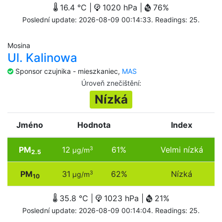
16.4 °C |
1020 hPa |
76%
Poslední update: 2026-08-09 00:14:33. Readings: 25.
Mosina
Ul. Kalinowa
Sponsor czujnika - mieszkaniec,
MAS
Úroveň znečištění
:
Nízká
Jméno
Hodnota
Index
PM
12
61%
Velmi nízká
3
µg/m
2.5
PM
31
62%
Nízká
3
µg/m
10
35.8 °C |
1023 hPa |
21%
Poslední update: 2026-08-09 00:14:04. Readings: 25.