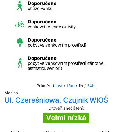
Doporučeno
chůze venku
Doporučeno
venkovní tělesné aktivity
Doporučeno
pobyt ve venkovním prostředí
Doporučeno
pobyt ve venkovním prostředí (těhotné,
astmatici, senioři)
Průměr: (
Last
/
15m
/
1h
/
24h
)
Mosina
Ul. Czereśniowa, Czujnik WIOŚ
Úroveň znečištění
:
Velmi nízká