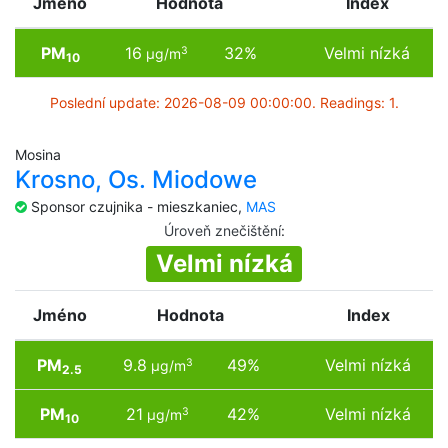
Jméno
Hodnota
Index
PM
16
32%
Velmi nízká
3
µg/m
10
Poslední update: 2026-08-09 00:00:00. Readings: 1.
Mosina
Krosno, Os. Miodowe
Sponsor czujnika - mieszkaniec,
MAS
Úroveň znečištění
:
Velmi nízká
Jméno
Hodnota
Index
PM
9.8
49%
Velmi nízká
3
µg/m
2.5
PM
21
42%
Velmi nízká
3
µg/m
10