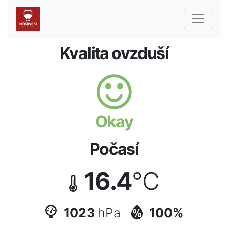
Kvalita ovzduší
Okay
Počasí
16.4
°C
1023
hPa
100%