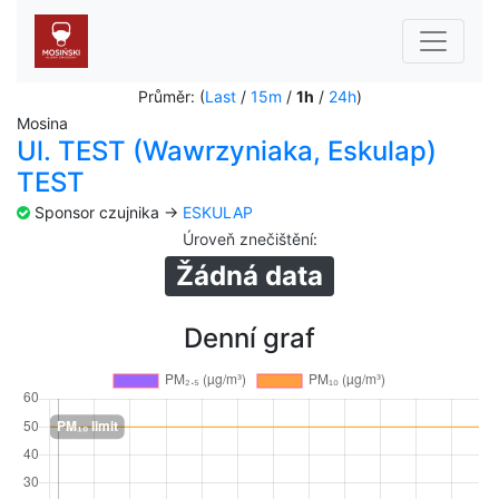
Průměr: (
Last
/
15m
/
1h
/
24h
)
Mosina
Ul. TEST (Wawrzyniaka, Eskulap)
TEST
Sponsor czujnika ->
ESKULAP
Úroveň znečištění
:
Žádná data
Denní graf