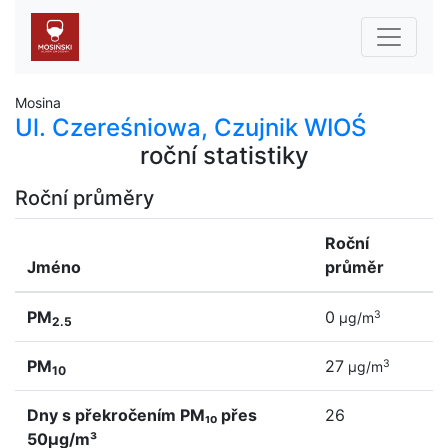
Mosina
Ul. Czereśniowa, Czujnik WIOŚ
roční statistiky
Roční průměry
Roční
Jméno
průměr
PM
0
3
µg/m
2.5
PM
27
3
µg/m
10
Dny s překročením PM₁₀ přes
26
50µg/m³