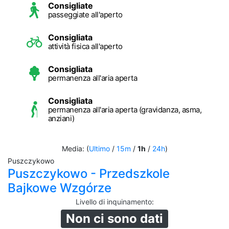
Consigliate
passeggiate all'aperto
Consigliata
attività fisica all'aperto
Consigliata
permanenza all'aria aperta
Consigliata
permanenza all'aria aperta (gravidanza, asma,
anziani)
Media: (
Ultimo
/
15m
/
1h
/
24h
)
Puszczykowo
Puszczykowo - Przedszkole
Bajkowe Wzgórze
Livello di inquinamento
:
Non ci sono dati