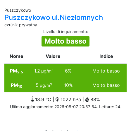
Puszczykowo
Puszczykowo ul.Niezłomnych
czujnik prywatny
Livello di inquinamento
:
Molto basso
Nome
Valore
Indice
PM
1.2
6%
Molto basso
3
µg/m
2.5
PM
5
10%
Molto basso
3
µg/m
10
18.9 °C |
1022 hPa |
88%
Ultimo aggiornamento: 2026-08-07 20:57:54. Letture: 24.