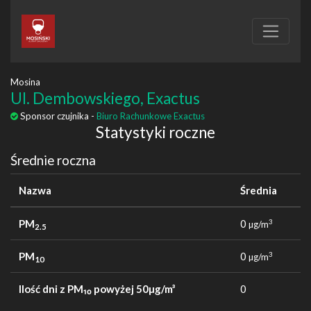
Mosina
Ul. Dembowskiego, Exactus
Sponsor czujnika -
Biuro Rachunkowe Exactus
Statystyki roczne
Średnie roczna
Nazwa
Średnia
PM
0
3
µg/m
2.5
PM
0
3
µg/m
10
Ilość dni z PM₁₀ powyżej 50µg/m³
0