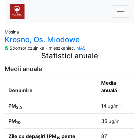
Mosina
Krosno, Os. Miodowe
Sponsor czujnika - mieszkaniec,
MAS
Statistici anuale
Medii anuale
Media
Denumire
anuală
PM
14
3
µg/m
2.5
PM
35
3
µg/m
10
Zile cu depășiri (PM₁₀ peste
87