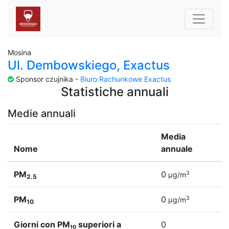
Mosina
Ul. Dembowskiego, Exactus
Sponsor czujnika -
Biuro Rachunkowe Exactus
Statistiche annuali
Medie annuali
Media
Nome
annuale
PM
0
3
µg/m
2.5
PM
0
3
µg/m
10
Giorni con PM₁₀ superiori a
0