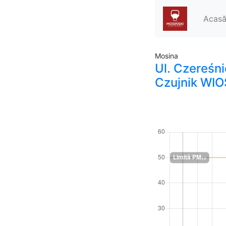
Acas
Mosina
Ul. Czereśn
Czujnik WIO