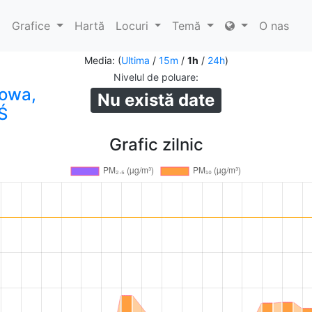
ă
Grafice
Hartă
Locuri
Temă
O nas
Media: (
Ultima
/
15m
/
1h
/
24h
)
Nivelul de poluare
:
iowa,
Nu există date
Ś
Grafic zilnic