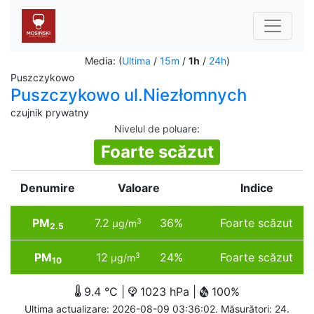
Media: (
Ultima
/
15m
/
1h
/
24h
)
Puszczykowo
Puszczykowo ul.Niezłomnych
czujnik prywatny
Nivelul de poluare
:
Foarte scăzut
Denumire
Valoare
Indice
PM
7.2
36%
Foarte scăzut
3
µg/m
2.5
PM
12
24%
Foarte scăzut
3
µg/m
10
9.4 °C |
1023 hPa |
100%
Ultima actualizare: 2026-08-09 03:36:02. Măsurători: 24.