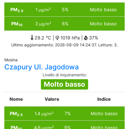
PM
1
5%
Molto basso
3
µg/m
2.5
PM
3
6%
Molto basso
3
µg/m
10
29.2 °C |
1019 hPa |
37%
Ultimo aggiornamento: 2026-08-09 14:24:37. Letture: 3.
Mosina
Czapury Ul. Jagodowa
Livello di inquinamento
:
Molto basso
Nome
Valore
Indice
PM
1.4
7%
Molto basso
3
µg/m
2.5
PM
4.6
9%
Molto basso
3
µg/m
10