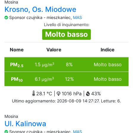
Mosina
Krosno, Os. Miodowe
Sponsor czujnika - mieszkaniec,
MAS
Livello di inquinamento
:
Molto basso
Nome
Valore
Indice
PM
1.5
8%
Molto basso
3
µg/m
2.5
PM
6.1
12%
Molto basso
3
µg/m
10
28.1 °C |
1016 hPa |
43%
Ultimo aggiornamento: 2026-08-09 14:27:27. Letture: 6.
Mosina
Ul. Kalinowa
Sponsor czujnika - mieszkaniec,
MAS