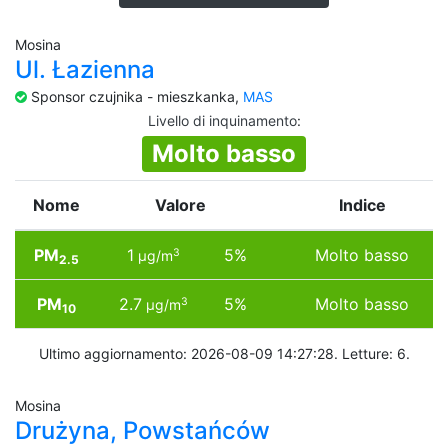
Mosina
Ul. Łazienna
Sponsor czujnika - mieszkanka,
MAS
Livello di inquinamento
:
Molto basso
Nome
Valore
Indice
PM
1
5%
Molto basso
3
µg/m
2.5
PM
2.7
5%
Molto basso
3
µg/m
10
Ultimo aggiornamento: 2026-08-09 14:27:28. Letture: 6.
Mosina
Drużyna, Powstańców