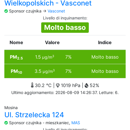
Wielkopolskich - Vasconet
Sponsor czujnika ->
Vasconet
Livello di inquinamento
:
Molto basso
Nome
Valore
Indice
PM
1.5
7%
Molto basso
3
µg/m
2.5
PM
3.5
7%
Molto basso
3
µg/m
10
30.2 °C |
1019 hPa |
52%
Ultimo aggiornamento: 2026-08-09 14:26:37. Letture: 6.
Mosina
Ul. Strzelecka 124
Sponsor czujnika - mieszkaniec,
MAS
Livello di inquinamento
: