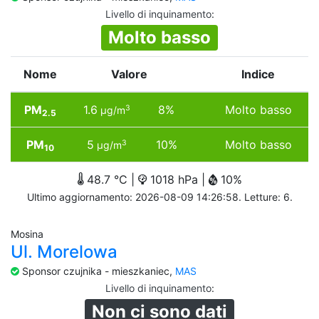
Livello di inquinamento
:
Molto basso
Nome
Valore
Indice
PM
1.6
8%
Molto basso
3
µg/m
2.5
PM
5
10%
Molto basso
3
µg/m
10
48.7 °C |
1018 hPa |
10%
Ultimo aggiornamento: 2026-08-09 14:26:58. Letture: 6.
Mosina
Ul. Morelowa
Sponsor czujnika - mieszkaniec,
MAS
Livello di inquinamento
:
Non ci sono dati