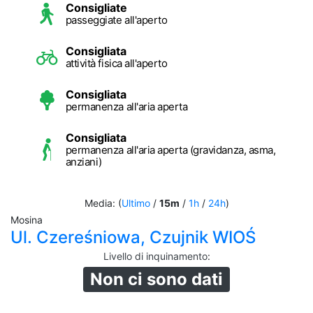
Consigliate
passeggiate all'aperto
Consigliata
attività fisica all'aperto
Consigliata
permanenza all'aria aperta
Consigliata
permanenza all'aria aperta (gravidanza, asma,
anziani)
Media: (
Ultimo
/
15m
/
1h
/
24h
)
Mosina
Ul. Czereśniowa, Czujnik WIOŚ
Livello di inquinamento
:
Non ci sono dati